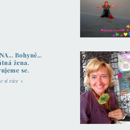
NA... Bohyně...
átná žena.
vujeme se.
te si více