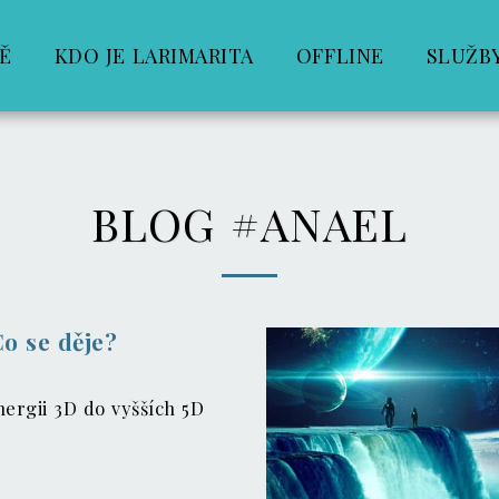
Ě
KDO JE LARIMARITA
OFFLINE
SLUŽB
BLOG #ANAEL
o se děje?
ergii 3D do vyšších 5D