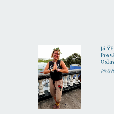
Já ŽE
Posv
Osla
Přečtě