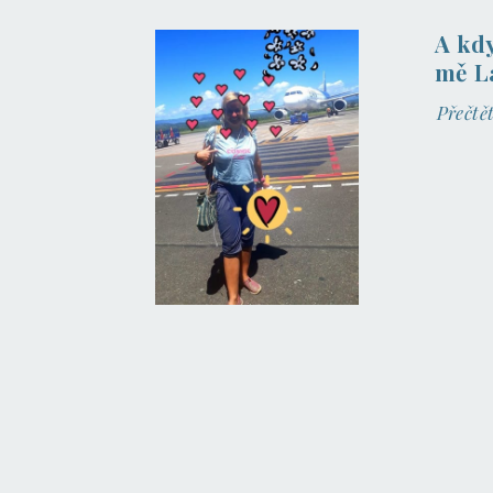
A kdy
mě L
Přečtě