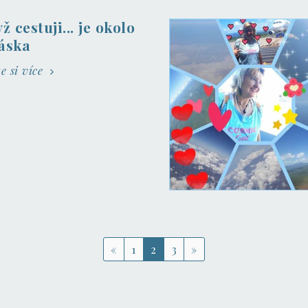
ž cestuji... je okolo
áska
te si více
«
1
2
3
»